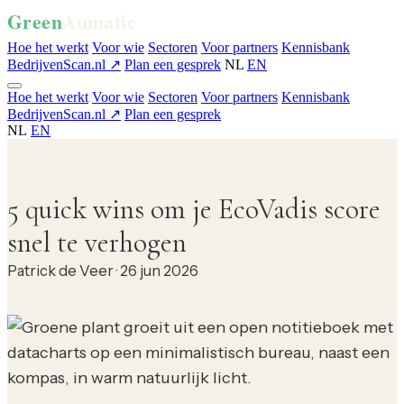
Green
Aumatic
Hoe het werkt
Voor wie
Sectoren
Voor partners
Kennisbank
BedrijvenScan.nl ↗
Plan een gesprek
NL
EN
Hoe het werkt
Voor wie
Sectoren
Voor partners
Kennisbank
BedrijvenScan.nl ↗
Plan een gesprek
NL
EN
5 quick wins om je EcoVadis score
snel te verhogen
Patrick de Veer
·
26 jun 2026